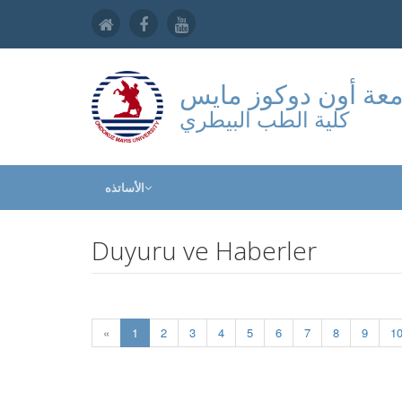
عة أون دوكوز مايس
كلية الطب البيطري
الأساتذه
Duyuru ve Haberler
(current)
«
1
2
3
4
5
6
7
8
9
1