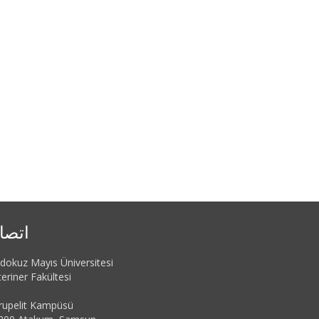
اتصا
dokuz Mayıs Üniversitesi
eriner Fakültesi
rupelit Kampüsü