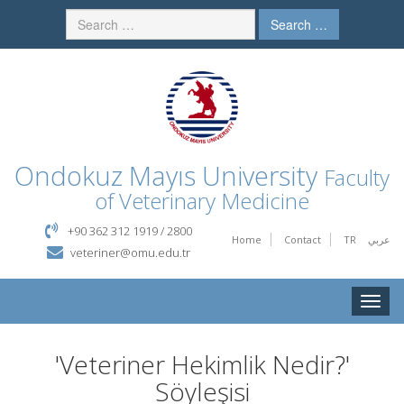
Search …
Ondokuz Mayıs University
Faculty
of Veterinary Medicine
+90 362 312 1919 / 2800
Home
Contact
TR
عربي
veteriner@omu.edu.tr
Toggle
naviga
'Veteriner Hekimlik Nedir?'
Söyleşisi