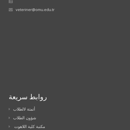
veteriner@omu.edu.tr
روابط سريعة
أتمتة لالطلاب
شؤون الطلاب
مكتبة كلية اللاهوت