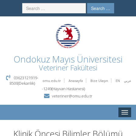
Search …
Ondokuz Mayıs Üniversitesi
Veteriner Fakültesi
03623121919-
omu.edu.tr
Anasayfa
Bize Ulaşın
EN
عربي
8500(Dekanlık)
-1249(Hayvan Hastanesi)
veteriner@omu.edu.tr
Toggle
naviga
Klinik Öncesi Bilimler Bölümü