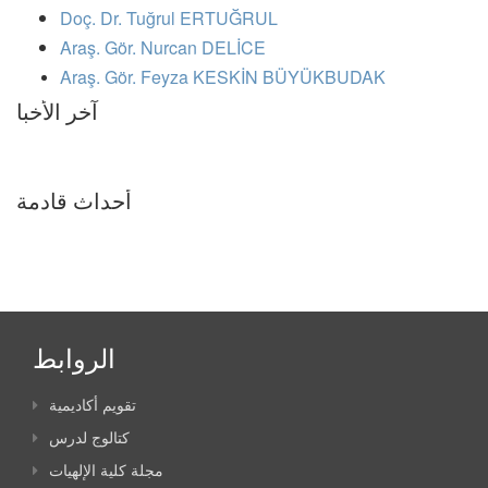
Doç. Dr. Tuğrul ERTUĞRUL
Araş. Gör. Nurcan DELİCE
Araş. Gör. Feyza KESKİN BÜYÜKBUDAK
آخر الأخبا
أحداث قادمة
الروابط
تقويم أكاديمية
كتالوج لدرس
مجلة كلية الإلهيات