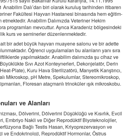
5/7515 sayılı Bakanlar Kurulu kararıyla, 14.11.1995
 Anabilim Dalı’dan biri olarak kuruluş tarihinden itibaren
eteriner Fakültesi Hayvan Hastanesi binasında hem eğitim-
m etmektedir. Anabilim Dalımızda Veteriner Hekim
ora programları mevcuttur. Ayrıca Karadeniz bölgesindeki
lik kurs ve seminerler düzenlenmektedir.
it bir adet büyük hayvan muayene salonu ve bir adette
nmaktadır. Öğrenci uygulamaları bu alanların yanı sıra
ftliklerde yapılmaktadır. Anabilim dalımızda şu cihaz ve
Büyüklükte Sıvı Azot Konteynerleri, Dekonjelatör, Derin
eat-Plate), Kuru Hava Sterilizatörü, Manyetik Karıştırıcı,
lalı Mikroskop, pH Metre, Spekulumlar, Stereomikroskop,
manları, Floresan ataçmanlı trinoküler ışık mikroskobu.
uları ve Alanları
zması, Dölverimi, Dölverimi Düşüklüğü ve Kısırlık, Evcil
 Embriyo Nakli ve Diğer Reprodüktif Biyoteknolojiler,
Reperfüzyona Bağlı Testis Hasarı, Kriyoprezervasyon ve
oji ve Endokrinoloji, Reprodüktif Hormonlar, Östrus