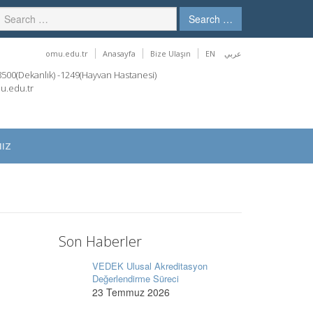
Search …
omu.edu.tr
Anasayfa
Bize Ulaşın
EN
عربي
00(Dekanlık) -1249(Hayvan Hastanesi)
u.edu.tr
IZ
Son Haberler
VEDEK Ulusal Akreditasyon
Değerlendirme Süreci
23 Temmuz 2026