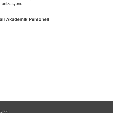
ronizasyonu.
lı Akademik Personeli
işim