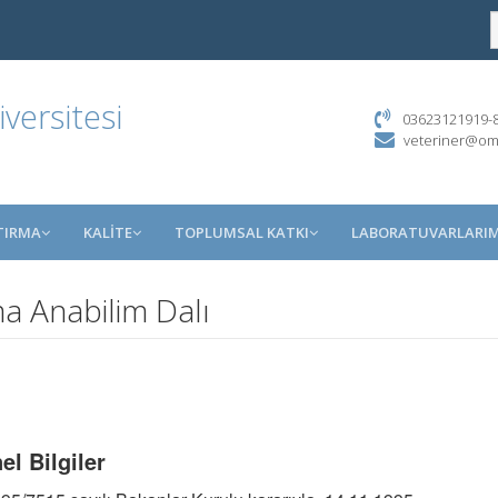
ersitesi
03623121919-85
veteriner@om
TIRMA
KALİTE
TOPLUMSAL KATKI
LABORATUVARLARIM
 Anabilim Dalı
el Bilgiler