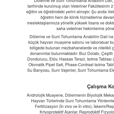
Dölerme ve Suni Tohumlama Anabilim Dalı, 9
tarihinde kurulmuş olan Veteriner Fakültesinin 21
eğitim ve öğretimdeki yerini almıştır. Şu anda V
öğretim hem de klinik hizmetlerine deva
meslektaşlarımıza yönelik yüksek lisans ve dokt
saha veteriner hekimlerine yöne
Dölerme ve Suni Tohumlama Anabilim Dalı’na a
küçük hayvan muayene salonu ve laboratuar bulu
bölgede bulunan mezbahanelerde ve nitelikli çi
donanımlar bulunmaktadır: Buz Dolabı, Çeşitli 
Dondurucu, Etüv, Hassas Terazi, Isıtma Tablası (H
Otomatik Pipet Seti, Phase-Contrast Isıtma Tab
Su Banyosu, Suni Vajenler, Suni Tohumlama Ekip
Çalışma Kon
Androlojik Muayene, Dölermenin Biyolojik Mekani
Hayvan Türlerinde Suni Tohumlama Yöntemleri,
Fertilizasyon (İn vivo ve İn vitro), İskemi/
Kriyoprotektif Ajanlar, Reprodüktif Fizyol