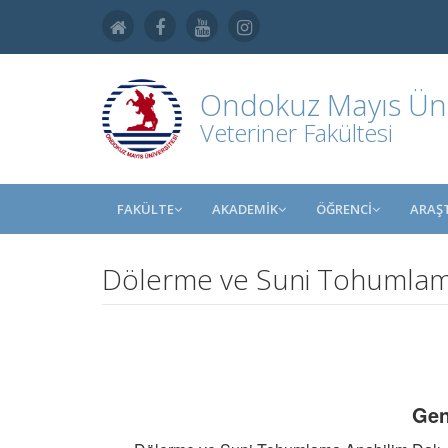
Ondokuz Mayıs Üniv
Veteriner Fakültesi
FAKÜLTE
AKADEMİK
ÖĞRENCİ
ARAŞ
Dölerme ve Suni Tohumlama
Gen