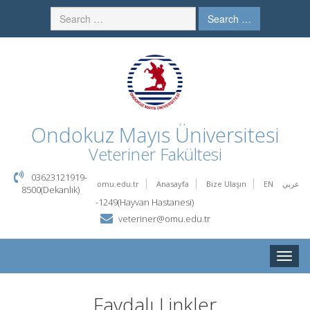
Search …
Ondokuz Mayıs Üniversitesi
Veteriner Fakültesi
03623121919-
omu.edu.tr
Anasayfa
Bize Ulaşın
EN
عربي
8500(Dekanlık)
-1249(Hayvan Hastanesi)
veteriner@omu.edu.tr
Toggle
naviga
Faydalı Linkler