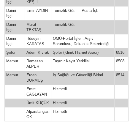
İşçi
KEŞLİ
Daimi
Emin AYDIN
Temizlik Gör. — Posta İşl.
İşçi
Daimi
Murat
Temizlik Gör.
İşçi
TEKTAŞ
Daimi
Hüseyin
OMÜ-Portal İşleri, Arşiv
İşçi
KARATAŞ
Sorumlusu, Dekanlık Sekreterliği
Şoför
Adem Kıvrak
Şoför (Klinik Hizmet Aracı)
8516
Memur
Ramazan
Taşınır Kayıt Yetkilisi
8508
ALPER
Memur
Ercan
İş Sağlığı ve Güvenliği Birimi
8514
DURMUŞ
Emre
Hizmetli
ÇAĞLAYAN
Ümit KÜÇÜK
Hizmetli
Alparslangazi
Hizmetli
OK