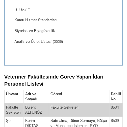
İş Takvimi
Kamu Hizmet Standartları
Biyorisk ve Biyogüvenlik
Analiz ve Ücret Listesi (2026)
Veteriner Fakültesinde Görev Yapan İdari
Personel Listesi
Ünvanı
Adı ve
Görevi
Dahili
Soyadı
No
Fakülte
Bülent
Fakülte Sekreteri
8504
Sekreteri
ALTUNÖZ
Şef
Kerim
Satınalma, Döner Sermaye, Bütçe
8509
DİKTAŞ
ve Muhasebe İşlemleri, PYO