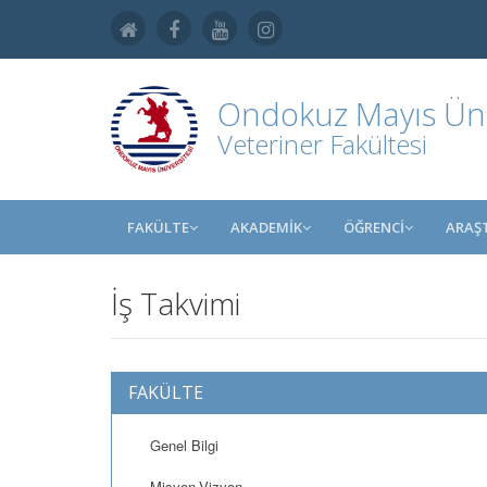
Ondokuz Mayıs Üniv
Veteriner Fakültesi
FAKÜLTE
AKADEMİK
ÖĞRENCİ
ARAŞ
İş Takvimi
FAKÜLTE
Genel Bilgi
Misyon-Vizyon