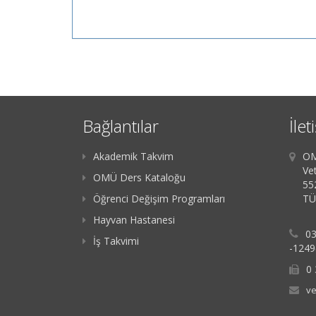
Bağlantılar
İlet
Akademik Takvim
OM
Vet
OMÜ Ders Kataloğu
55
Öğrenci Değişim Programları
TÜ
Hayvan Hastanesi
03
İş Takvimi
-1249
0 
ve