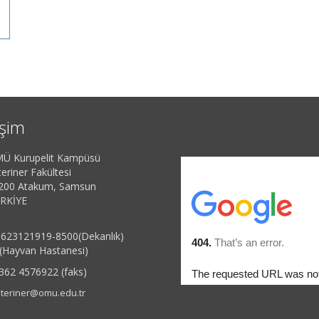
işim
Ü Kurupelit Kampüsü
eriner Fakültesi
200 Atakum, Samsun
RKİYE
623121919-8500(Dekanlık)
(Hayvan Hastanesi)
362 4576922 (faks)
teriner@omu.edu.tr