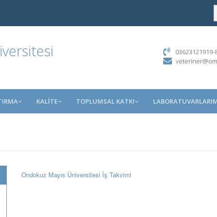
ersitesi
03623121919-85
veteriner@om
TIRMA
KALİTE
TOPLUMSAL KATKI
LABORATUVARLARIM
Ondokuz Mayıs Üniversitesi İş Takvimi