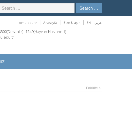
Search …
omu.edu.tr
Anasayfa
Bize Ulaşın
EN
عربي
00(Dekanlık) -1249(Hayvan Hastanesi)
u.edu.tr
IZ
Fakülte