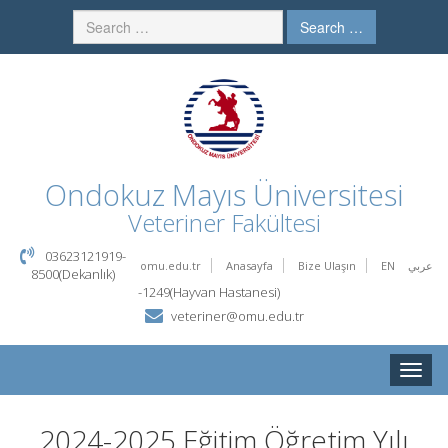
Search …
Ondokuz Mayıs Üniversitesi
Veteriner Fakültesi
03623121919-
omu.edu.tr
Anasayfa
Bize Ulaşın
EN
عربي
8500(Dekanlık)
-1249(Hayvan Hastanesi)
veteriner@omu.edu.tr
Toggle
naviga
2024-2025 Eğitim Öğretim Yılı