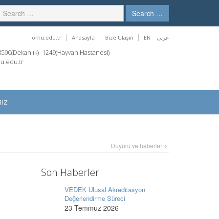
Search …
omu.edu.tr
Anasayfa
Bize Ulaşın
EN
عربي
00(Dekanlık) -1249(Hayvan Hastanesi)
u.edu.tr
IZ
Duyuru ve haberler
Son Haberler
VEDEK Ulusal Akreditasyon
Değerlendirme Süreci
23 Temmuz 2026