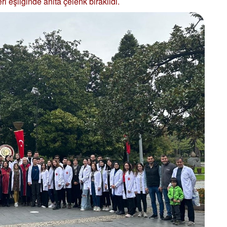
i eşliğinde anıta çelenk bırakıldı.