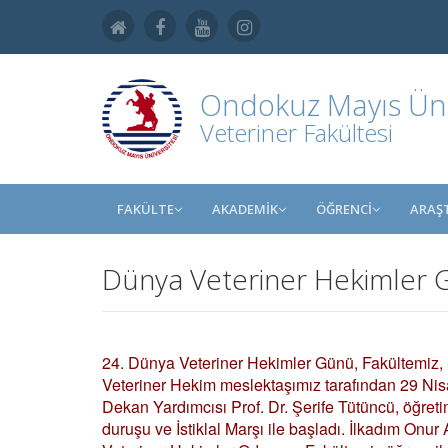
Ondokuz Mayıs Üniv
Veteriner Fakültesi
FAKÜLTE
AKADEMİK
ÖĞRENCİ
ARAŞ
Dünya Veteriner Hekimler 
24. Dünya Veteriner Hekimler Günü, Fakültemiz,
Veteriner Hekim meslektaşımız tarafından 29 Ni
Dekan Yardımcısı Prof. Dr. Şerife Tütüncü, öğreti
duruşu ve İstiklal Marşı ile başladı. İlkadım Onur