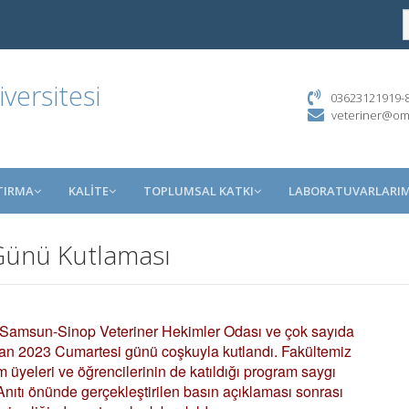
ersitesi
03623121919-85
veteriner@om
TIRMA
KALİTE
TOPLUMSAL KATKI
LABORATUVARLARIM
Günü Kutlaması
 Samsun-Sinop Veteriner Hekimler Odası ve çok sayıda
san 2023 Cumartesi günü coşkuyla kutlandı. Fakültemiz
m üyeleri ve öğrencilerinin de katıldığı program saygı
 Anıtı önünde gerçekleştirilen basın açıklaması sonrası