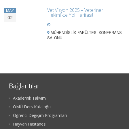
Vet Vizyon 2025 – Veteriner
MAY
Hekimlikte Yol Haritası!
02
MÜHENDİSLİK FAKÜLTESİ KONFERANS
SALONU
Bağlantılar
Akademik Takvim
OMÜ Ders Kataloğu
Öğrenci Değişim Programları
Hayvan Hastanesi