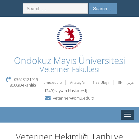
Search …
Ondokuz Mayıs Üniversitesi
Veteriner Fakültesi
03623121919-
omu.edu.tr
Anasayfa
Bize Ulaşın
EN
عربي
8500(Dekanlık)
-1249(Hayvan Hastanesi)
veteriner@omu.edu.tr
Toggle
naviga
Veteriner Hekimliği Tarihi ve